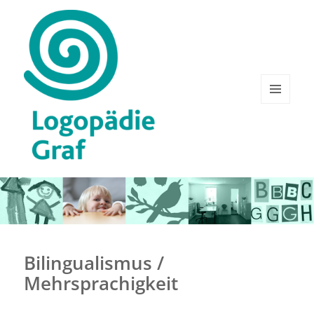
MENÜ
UND
WIDGE
Bettina Graf
Bilingualismus /
Mehrsprachigkeit